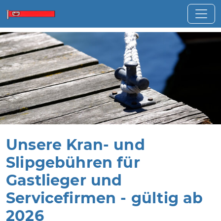
Unsere Kran- und
Slipgebühren für
Gastlieger und
Servicefirmen - gültig ab
2026